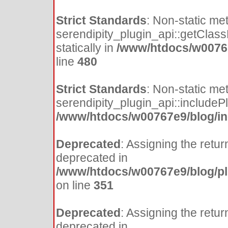
Strict Standards
: Non-static me
serendipity_plugin_api::getClass
statically in
/www/htdocs/w00767
line
480
Strict Standards
: Non-static me
serendipity_plugin_api::includePlu
/www/htdocs/w00767e9/blog/inc
Deprecated
: Assigning the retur
deprecated in
/www/htdocs/w00767e9/blog/pl
on line
351
Deprecated
: Assigning the retur
deprecated in