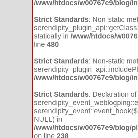
/www/htdocs/w00767e9/blog/inc
Strict Standards
: Non-static me
serendipity_plugin_api::getClass
statically in
/www/htdocs/w00767
line
480
Strict Standards
: Non-static me
serendipity_plugin_api::includePlu
/www/htdocs/w00767e9/blog/inc
Strict Standards
: Declaration of
serendipity_event_weblogping::e
serendipity_event::event_hook(
NULL) in
/www/htdocs/w00767e9/blog/pl
on line
238