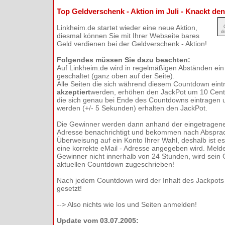
Top Geldverschenk - Aktion im Juli - Knackt de
Linkheim.de startet wieder eine neue Aktion,
d
diesmal können Sie mit Ihrer Webseite bares
Geld verdienen bei der Geldverschenk - Aktion!
Folgendes müssen Sie dazu beachten:
Auf Linkheim.de wird in regelmäßigen Abständen ei
geschaltet (ganz oben auf der Seite).
Alle Seiten die sich während diesem Countdown ein
akzeptiert
werden, erhöhen den JackPot um 10 Cent
die sich genau bei Ende des Countdowns eintragen u
werden (+/- 5 Sekunden) erhalten den JackPot.
Die Gewinner werden dann anhand der eingetragen
Adresse benachrichtigt und bekommen nach Abspra
Überweisung auf ein Konto Ihrer Wahl, deshalb ist es
eine korrekte eMail - Adresse angegeben wird. Melde
Gewinner nicht innerhalb von 24 Stunden, wird sei
aktuellen Countdown zugeschrieben!
Nach jedem Countdown wird der Inhalt des Jackpots 
gesetzt!
--> Also nichts wie los und Seiten anmelden!
Update vom 03.07.2005: