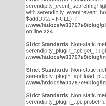
serendipity_event_searchhighlig
with serendipity_event::event_h
$addData = NULL) in
/www/htdocs/w00767e9/blog/plu
on line
224
Strict Standards
: Non-static me
serendipity_plugin_api::get_plugin
/www/htdocs/w00767e9/blog/inc
Strict Standards
: Non-static me
serendipity_plugin_api::load_plugi
/www/htdocs/w00767e9/blog/inc
Strict Standards
: Non-static me
serendipity_plugin_api::probePlugi