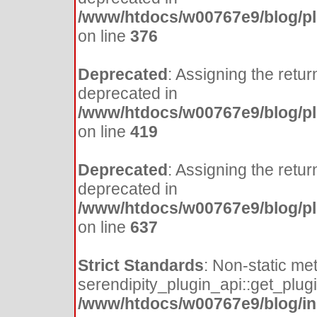
/www/htdocs/w00767e9/blog/pl
on line
376
Deprecated
: Assigning the retur
deprecated in
/www/htdocs/w00767e9/blog/pl
on line
419
Deprecated
: Assigning the retur
deprecated in
/www/htdocs/w00767e9/blog/pl
on line
637
Strict Standards
: Non-static me
serendipity_plugin_api::get_plugin
/www/htdocs/w00767e9/blog/inc