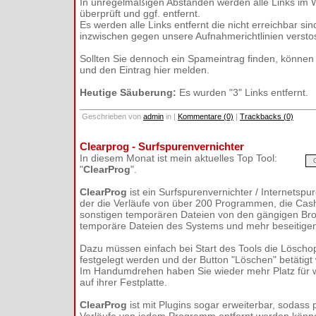
In unregelmäßigen Abständen werden alle Links im 
überprüft und ggf. entfernt.
Es werden alle Links entfernt die nicht erreichbar sin
inzwischen gegen unsere Aufnahmerichtlinien versto
Sollten Sie dennoch ein Spameintrag finden, können 
und den Eintrag hier melden.
Heutige Säuberung:
Es wurden "3" Links entfernt.
Geschrieben von
admin
in
|
Kommentare (0)
|
Trackbacks (0)
Clearprog - Surfspurenvernichter
In diesem Monat ist mein aktuelles Top Tool:
"
ClearProg
".
ClearProg
ist ein Surfspurenvernichter / Internetspu
der die Verläufe von über 200 Programmen, die Cas
sonstigen temporären Dateien von den gängigen Br
temporäre Dateien des Systems und mehr beseitige
Dazu müssen einfach bei Start des Tools die Löscho
festgelegt werden und der Button "Löschen" betätigt
Im Handumdrehen haben Sie wieder mehr Platz für w
auf ihrer Festplatte.
ClearProg
ist mit Plugins sogar erweiterbar, sodass pr