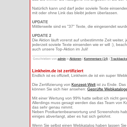
Natürlich kann und darf jeder soviele Texte einsenden
mit oder ohne Link das bleibt jedem überlassen.
UPDATE
Mittlerweile sind es "37" Texte, die eingesendet wurd
UPDATE 2
Die Aktion läuft vorerst auf unbestimmte Zeit weiter, j
jederzeit soviele Texte einsenden wie er will :), beac
auch unsere Top-Aktion im Juli!
Geschrieben von
admin
in
Aktionen
|
Kommentare (14)
|
Trackbacks
Linkheim.de ist zertifiziert
Endlich ist es offiziell, Linkheim.de ist ein super Webk
Die Zertifizierung von
Konzept-Welt
ist zu Ende. Das
können Sie sich hier ansehen:
Geprüfte Webkatalog
Mit einer Wertung von 99% hatte selbst ich nicht ger
Allerdings muss gesagt werden das das Team von Ko
das sehr genau nimmt.
Neben Postkartenbeanwortung und Screenshots hab
einiges abverlangt, aber es hat sich gelohnt.
Wenn Sie selbst einen Webkatalog haben lassen Sie 