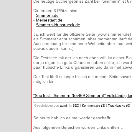
Die heutige Suchergebniss Zahl bei "Simmern" ist 6
Die ersten 3 Plätze sind:
-
Simmern.de
-
Meinestadt.de
-
Simmern-Hunsrueck.de
Ja, ich weiß für die offizielle Seite (www.simmern.d
als Simmerer echt schämen, aber momentan läuft da
Ausschreibung für eine neue Webseite aber man wei
sowas dauern kann :)
Die Testseite mit der ich nach oben will, ist dieser Blo
der ja eigentlich gute Chancen haben sollte, ich werd
paar hübsche Links organisieren und dann mal abwa
Der Test läuft solange bis ich mit meiner Seite sowei
möglich bin.
"SeoTest - Simmern (55469 Simmern)" vollständig le
Geschrieben von
admin
in
SEO
|
Kommentare (3)
|
Trackbacks (0)
So heute hab ich es mal wieder geschafft:
Aus folgenden Bereichen wurden Links entfernt: