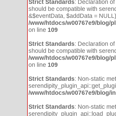
Strict Standards
: Declaration o
should be compatible with seren
&$eventData, $addData = NULL)
/www/htdocs/w00767e9/blog/plu
on line
109
Strict Standards
: Declaration of
should be compatible with serend
/www/htdocs/w00767e9/blog/plu
on line
109
Strict Standards
: Non-static me
serendipity_plugin_api::get_plugin
/www/htdocs/w00767e9/blog/inc
Strict Standards
: Non-static me
serendipity_plugin_api::load_plugi