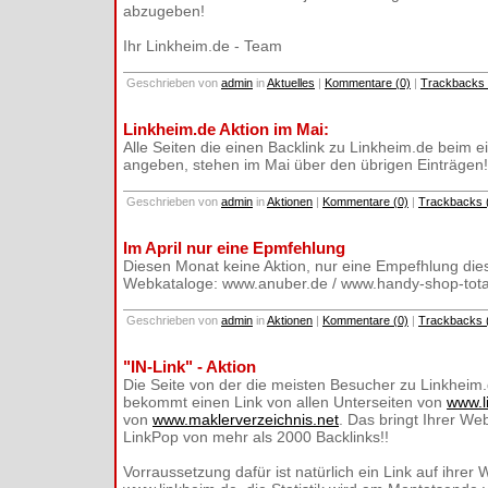
abzugeben!
Ihr Linkheim.de - Team
Geschrieben von
admin
in
Aktuelles
|
Kommentare (0)
|
Trackbacks 
Linkheim.de Aktion im Mai:
Alle Seiten die einen Backlink zu Linkheim.de beim e
angeben, stehen im Mai über den übrigen Einträgen!
Geschrieben von
admin
in
Aktionen
|
Kommentare (0)
|
Trackbacks 
Im April nur eine Epmfehlung
Diesen Monat keine Aktion, nur eine Empefhlung die
Webkataloge: www.anuber.de / www.handy-shop-tota
Geschrieben von
admin
in
Aktionen
|
Kommentare (0)
|
Trackbacks 
"IN-Link" - Aktion
Die Seite von der die meisten Besucher zu Linkhei
bekommt einen Link von allen Unterseiten von
www.l
von
www.maklerverzeichnis.net
. Das bringt Ihrer We
LinkPop von mehr als 2000 Backlinks!!
Vorraussetzung dafür ist natürlich ein Link auf ihrer