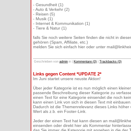
- Gesundheit (1)
- Auto & Verkehr (2)
- Reisen (5)
- Musik (1)
- Internet & Kommunikation (1)
- Tiere & Natur (1)
falls Sie noch weitere Seiten finden die nicht in die
gehören (Spam, Affiliate, etc.)
melden Sie sich einfach hier oder unter mail@linkhe
Geschrieben von
admin
in
|
Kommentare (0)
|
Trackbacks (0)
Links gegen Content *UPDATE 2*
Im Juni startet unsere neuste Aktion!
Über jeder Kategorie ist es nun möglich einen kleinen
passende Beschreibung dieser Kategorie zu verfasse
einen Text für eine Kategorie einsendet die noch kein
kann einen Link von sich in diesen Text mit einbauen
Dadurch ist die Themenrelevanz dieses Links höher 
Wert als z.b. ein Footer-Link.
Jeder der einen Text hat kann diesen an mail@linkh
einsenden oder direkt hier als Kommentar hinterlas
das Sie immer die Kategorie mit angeben in die der Te