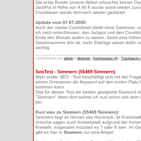
Die erste Runde unserer Aktion erbrachte keinen Ge
JackPot in Höhe von 4,40 € wurde somit wieder zurü
Countdown wurde demnach wieder gestartet.
Update vom 07.07.2005:
Auch der zweite Countdown bleibt ohne Gewinner, v
ich mich entschlossen, den Jackpot und den Countd
Ende des Monats laufen zu lassen, damit eine höher
Gewinnsumme drin ist, mehr Einträge wären dafür na
wichtig.
Geschrieben von
admin
in
Aktionen
|
Kommentare (4)
|
Trackbacks 
SeoTest - Simmern (55469 Simmern)
Mein erster SEO - Test beschäftigt sich mit der Frag
einem Ortsnamen als Keyword auf den ersten Platz 
kommen kann.
Das für diesen Test am besten geeignete Keyword ist
"Simmern" denn dort wohne ich nun schon seit dem i
bin.
Kurz was zu Simmern (55469 Simmern):
Simmern liegt im Herzen des Hunsrück, ist Kreisstad
manche sagen auch Kreiselstadt aufgrund der hohen
Kreiseln, insgesamt müssten es 7 oder 8 sein. Im 
gibt es hier in
Simmern
nur eine Ampel.