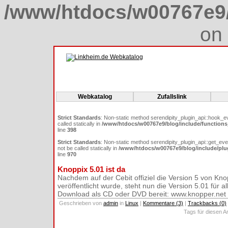
/www/htdocs/w00767e9/b
on 
Webkatalog
Zufallslink
Strict Standards
: Non-static method serendipity_plugin_api::hook_e
called statically in
/www/htdocs/w00767e9/blog/include/functions
line
398
Strict Standards
: Non-static method serendipity_plugin_api::get_eve
not be called statically in
/www/htdocs/w00767e9/blog/include/plu
line
970
Knoppix 5.01 ist da
Nachdem auf der Cebit offiziel die Version 5 von Kno
veröffentlicht wurde, steht nun die Version 5.01 für a
Download als CD oder DVD bereit: www.knopper.net
Geschrieben von
admin
in
Linux
|
Kommentare (3)
|
Trackbacks (0)
Tags für diesen Ar