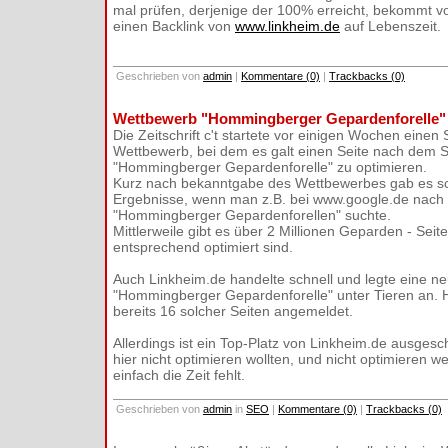
mal prüfen, derjenige der 100% erreicht, bekommt v
einen Backlink von
www.linkheim.de
auf Lebenszeit.
Geschrieben von
admin
|
Kommentare (0)
|
Trackbacks (0)
Wettbewerb "Hommingberger Gepardenforelle"
Die Zeitschrift c't startete vor einigen Wochen einen
Wettbewerb, bei dem es galt einen Seite nach dem 
"Hommingberger Gepardenforelle" zu optimieren.
Kurz nach bekanntgabe des Wettbewerbes gab es sc
Ergebnisse, wenn man z.B. bei www.google.de nach
"Hommingberger Gepardenforellen" suchte.
Mittlerweile gibt es über 2 Millionen Geparden - Seite
entsprechend optimiert sind.
Auch Linkheim.de handelte schnell und legte eine n
"Hommingberger Gepardenforelle" unter Tieren an. H
bereits 16 solcher Seiten angemeldet.
Allerdings ist ein Top-Platz von Linkheim.de ausgesc
hier nicht optimieren wollten, und nicht optimieren w
einfach die Zeit fehlt.
Geschrieben von
admin
in
SEO
|
Kommentare (0)
|
Trackbacks (0)