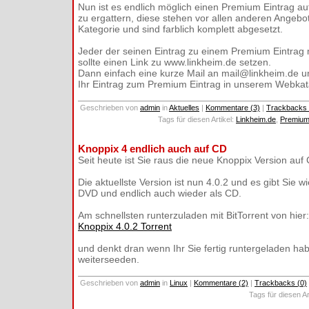
Nun ist es endlich möglich einen Premium Eintrag au
zu ergattern, diese stehen vor allen anderen Angebo
Kategorie und sind farblich komplett abgesetzt.
Jeder der seinen Eintrag zu einem Premium Eintrag 
sollte einen Link zu www.linkheim.de setzen.
Dann einfach eine kurze Mail an mail@linkheim.de u
Ihr Eintrag zum Premium Eintrag in unserem Webkat
Geschrieben von
admin
in
Aktuelles
|
Kommentare (3)
|
Trackbacks 
Tags für diesen Artikel:
Linkheim.de
,
Premium
Knoppix 4 endlich auch auf CD
Seit heute ist Sie raus die neue Knoppix Version auf
Die aktuellste Version ist nun 4.0.2 und es gibt Sie wi
DVD und endlich auch wieder als CD.
Am schnellsten runterzuladen mit BitTorrent von hier:
Knoppix 4.0.2 Torrent
und denkt dran wenn Ihr Sie fertig runtergeladen ha
weiterseeden.
Geschrieben von
admin
in
Linux
|
Kommentare (2)
|
Trackbacks (0)
Tags für diesen Ar