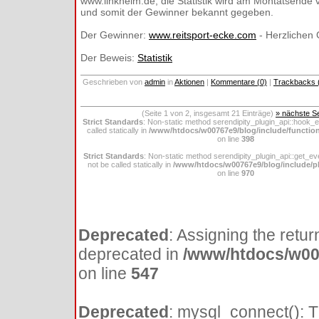
www.linkheim.de, die Statistik wird am Montatsende v
und somit der Gewinner bekannt gegeben.
Der Gewinner:
www.reitsport-ecke.com
- Herzlichen
Der Beweis:
Statistik
Geschrieben von
admin
in
Aktionen
|
Kommentare (0)
|
Trackbacks 
(Seite 1 von 2, insgesamt 21 Einträge)
» nächste Se
Strict Standards
: Non-static method serendipity_plugin_api::hook_e
called statically in
/www/htdocs/w00767e9/blog/include/functio
on line
398
Strict Standards
: Non-static method serendipity_plugin_api::get_ev
not be called statically in
/www/htdocs/w00767e9/blog/include/pl
on line
970
Deprecated
: Assigning the retur
deprecated in
/www/htdocs/w007
on line
547
Deprecated
: mysql_connect(): 