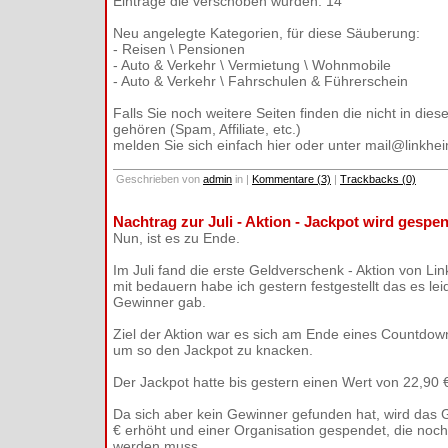
Einträge die verschoben wurden: 14
Neu angelegte Kategorien, für diese Säuberung:
- Reisen \ Pensionen
- Auto & Verkehr \ Vermietung \ Wohnmobile
- Auto & Verkehr \ Fahrschulen & Führerschein
Falls Sie noch weitere Seiten finden die nicht in die
gehören (Spam, Affiliate, etc.)
melden Sie sich einfach hier oder unter mail@linkhe
Geschrieben von
admin
in
|
Kommentare (3)
|
Trackbacks (0)
Nachtrag zur Juli - Aktion - Jackpot wird gespe
Nun, ist es zu Ende.
Im Juli fand die erste Geldverschenk - Aktion von Lin
mit bedauern habe ich gestern festgestellt das es lei
Gewinner gab.
Ziel der Aktion war es sich am Ende eines Countdo
um so den Jackpot zu knacken.
Der Jackpot hatte bis gestern einen Wert von 22,90 
Da sich aber kein Gewinner gefunden hat, wird das 
€ erhöht und einer Organisation gespendet, die noc
werden muss.