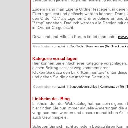
Verläufe von jedem Programm entfernt werden könn
Zudem kann man Eigene Ordner festlegen, in denen 
Filtern gesucht und gelöscht werden können. Damit 
den Order "C:\" als Eigenen Ordner definieren und da
"*.tmp" angeben. Dadurch werden alle Dateien mit d
im Ordner C:\ gelöscht.
Download und Hilfe im Forum findet man unter
www.s
Geschrieben von
admin
in
Top Tools
|
Kommentare (0)
|
Trackbacks
Kategorie vorschlagen
Hier können Sie einfach eine Kategorie vorschlagen,
diesen Beitrag schlicht weg kommentieren.
Klicken Sie dazu den Link "Kommentare" unter diese
und geben Sie die gewünschten Daten ein.
Geschrieben von
admin
in
Kategorievorschlag
|
Kommentare (49)
|
Linkheim.de - Blog
Linkheim.de - der Webkatalog hat nun sein eigenen 
hier finden Sie nun immer aktuelle Änderungen die a
vorgenommen werden und unsere monatlichen Aktio
auch Gewinnspiele.
Scheuen Sie sich nicht zu jedem Beitrag ihren Komm