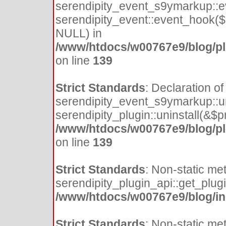
serendipity_event_s9ymarkup::e
serendipity_event::event_hook(
NULL) in
/www/htdocs/w00767e9/blog/pl
on line
139
Strict Standards
: Declaration of
serendipity_event_s9ymarkup::uni
serendipity_plugin::uninstall(&$p
/www/htdocs/w00767e9/blog/pl
on line
139
Strict Standards
: Non-static me
serendipity_plugin_api::get_plugin
/www/htdocs/w00767e9/blog/inc
Strict Standards
: Non-static me