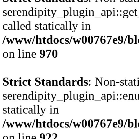
serendipity_plugin_api::get
called statically in
/www/htdocs/w00767e9/blo
on line
970
Strict Standards
: Non-sta
serendipity_plugin_api::en
statically in
/www/htdocs/w00767e9/blo
on line
922