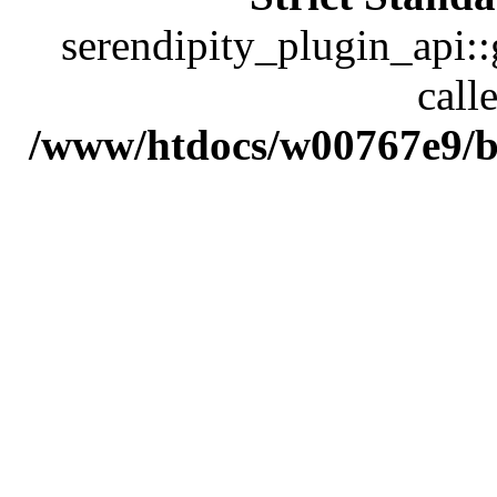
serendipity_plugin_api::
calle
/www/htdocs/w00767e9/bl