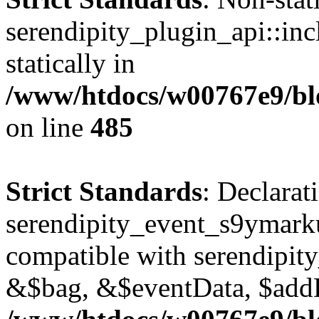
serendipity_plugin_api::inc
statically in
/www/htdocs/w00767e9/blo
on line
485
Strict Standards
: Declarat
serendipity_event_s9ymark
compatible with serendipit
&$bag, &$eventData, $add