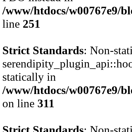
/www/htdocs/w00767e9/blo
line
251
Strict Standards
: Non-sta
serendipity_plugin_api::hoo
statically in
/www/htdocs/w00767e9/blo
on line
311
Strict Standards
: Non-sta