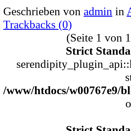
Geschrieben von
admin
in
Trackbacks (0)
(Seite 1 von 1
Strict Stand
serendipity_plugin_api::
s
/www/htdocs/w00767e9/blo
o
Strict Stand