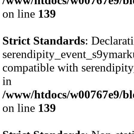
/www/htdocs/w00767e9/bl
on line
139
Strict Standards
: Declarat
serendipity_event_s9ymarku
compatible with serendipit
in
/www/htdocs/w00767e9/bl
on line
139