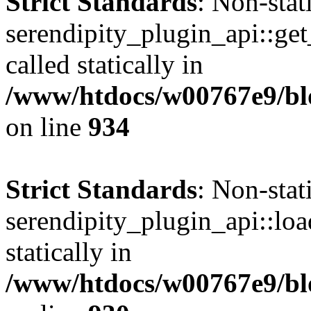
Strict Standards
: Non-sta
serendipity_plugin_api::get
called statically in
/www/htdocs/w00767e9/blo
on line
934
Strict Standards
: Non-sta
serendipity_plugin_api::loa
statically in
/www/htdocs/w00767e9/blo