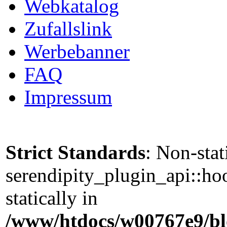
Webkatalog
Zufallslink
Werbebanner
FAQ
Impressum
Strict Standards
: Non-sta
serendipity_plugin_api::ho
statically in
/www/htdocs/w00767e9/blo