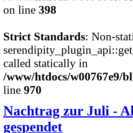
on line
398
Strict Standards
: Non-sta
serendipity_plugin_api::ge
called statically in
/www/htdocs/w00767e9/blo
line
970
Nachtrag zur Juli - A
gespendet